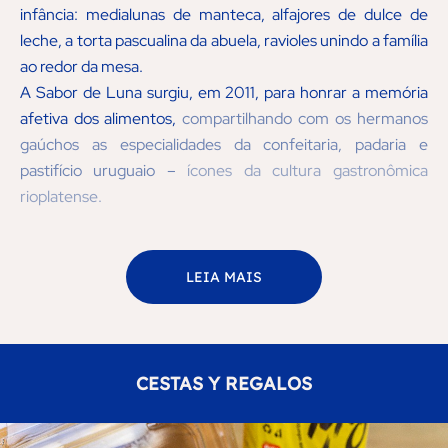
infância: medialunas de manteca, alfajores de dulce de
leche, a torta pascualina da abuela, ravioles unindo a família
ao redor da mesa.
A Sabor de Luna surgiu, em 2011, para honrar a memória
afetiva dos alimentos,
compartilhando com os hermanos
gaúchos as especialidades da confeitaria, padaria e
pastifício uruguaio –
ícones da cultura gastronômica
rioplatense.
LEIA MAIS
CESTAS Y REGALOS