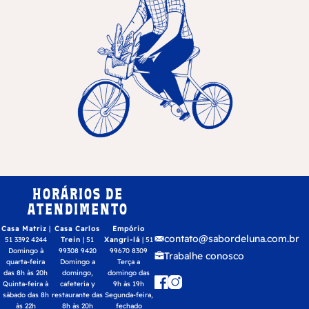
HORÁRIOS DE
ATENDIMENTO
Casa Matriz
|
Casa Carlos
Empório
contato@sabordeluna.com.br
51 3392 4244
Trein
| 51
Xangri-lá
| 51
Domingo à
99308 9420
99670 8309
Trabalhe conosco
quarta-feira
Domingo a
Terça a
das 8h às 20h
domingo,
domingo das
Quinta-feira à
cafeteria y
9h às 19h
sábado das 8h
restaurante das
Segunda-feira,
às 22h
8h às 20h
fechado