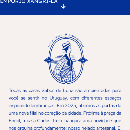
EMPÓRIO XANGRI-LÁ
O primeiro endereço
CASA CARLOS
da sabor
TREIN
Para encontrar todos os
EMPÓRIO
Pertinho da praça da
clássicos, juntinho da nossa
XANGRI-LÁ
encol
fábrica.
Empório, almoço executivo,
Versão chiquita da
A casa oficial do El Lato, o
padaria, refeições, nuestra
Sabor no litoral
helado da Sabor.
parrilla
UY
BR
Empório completo, padaria,
uruguaya e o Farol, o horno
Empório com os clássicos
lanches, almoço executivo e
de pedra da Sabor.
para llevar e lanches para
refeições.
consumo no local.
Rua Dr. Freire Alemão, 310,
Todas as casas Sabor de Luna são ambientadas para
Bairro Mont’Serrat
Rua Carlos Trein Filho, 1220,
você se sentir no Uruguay, com diferentes espaços
Galeria Paseo Maquiné –
Bairro Bela Vista
51 3392 4244
inspirando lembranças. Em 2025, abrimos as portas de
Xangri-Lá, Av. Paraguassu, 2124
51 99308 9420
51 99670 8309
uma nova filial no coração da cidade. Próxima à praça da
Encol, a casa Carlos Trein inaugura uma novidade que
nos orgulha profundamente: nosso helado artesanal, El